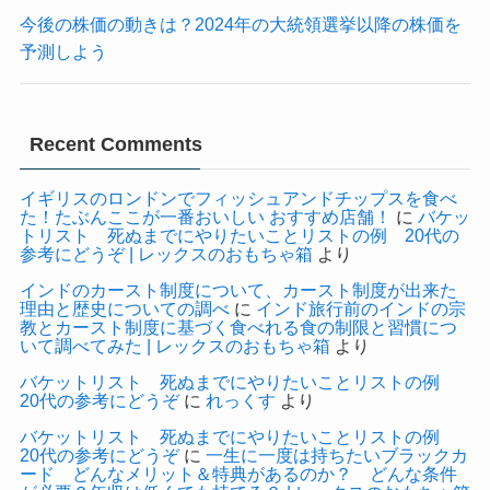
今後の株価の動きは？2024年の大統領選挙以降の株価を
予測しよう
Recent Comments
イギリスのロンドンでフィッシュアンドチップスを食べ
た！たぶんここが一番おいしい おすすめ店舗！
に
バケッ
トリスト 死ぬまでにやりたいことリストの例 20代の
参考にどうぞ | レックスのおもちゃ箱
より
インドのカースト制度について、カースト制度が出来た
理由と歴史についての調べ
に
インド旅行前のインドの宗
教とカースト制度に基づく食べれる食の制限と習慣につ
いて調べてみた | レックスのおもちゃ箱
より
バケットリスト 死ぬまでにやりたいことリストの例
20代の参考にどうぞ
に
れっくす
より
バケットリスト 死ぬまでにやりたいことリストの例
20代の参考にどうぞ
に
一生に一度は持ちたいブラックカ
ード どんなメリット＆特典があるのか？ どんな条件